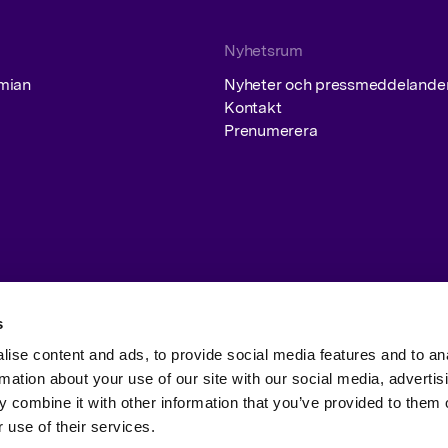
STYRELSENS KOMMITTÉ
Nyhetsrum
RAPPORTER OCH PRES
imian
Nyheter och pressmeddelande
Kontakt
KONCERNLEDNING
Prenumerera
FINANSIELLA MÅL
REVISOR
UTDELNINGSPOLICY
VALBEREDNING
AKTIEN
s
BOLAGSORDNING
ise content and ads, to provide social media features and to an
INFORMATION OM AKTI
MEDIA
rmation about your use of our site with our social media, advertis
ERSÄTTNINGAR
 combine it with other information that you’ve provided to them o
lblåsning
Sharing of Personal Data
Policies and procedures
 use of their services.
KURSUTVECKLING
PRESSMEDDELANDEN
NYEMISSION 2024