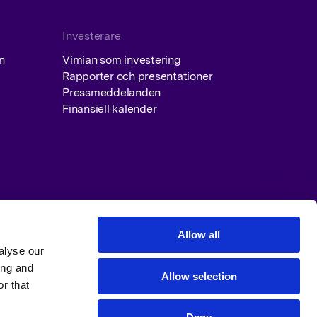
ER
Investerare
ENTATIONER
n
Vimian som investering
Rapporter och presentationer
Pressmeddelanden
Finansiell kalender
Allow all
alyse our
EN
ing and
Allow selection
r that