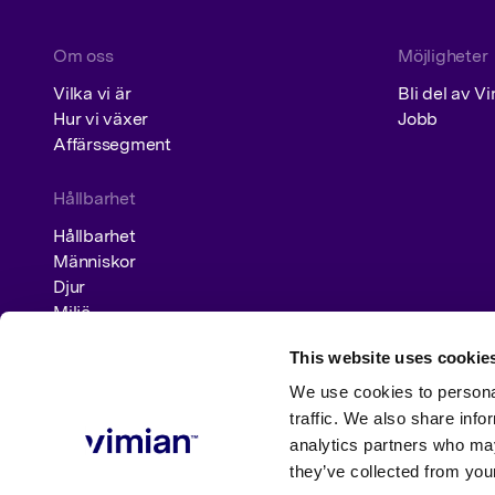
Nyhetsrum
Om oss
Möjligheter
Vilka vi är
Bli del av V
Investerare
Hur vi växer
Jobb
Affärssegment
Hållbarhet
Hållbarhet
Människor
Djur
Miljö
This website uses cookie
We use cookies to personal
traffic. We also share info
analytics partners who may
© Vimian. All rights reserved
Legal notice
Privacy policy
Cookie Policy
Visse
they’ve collected from your