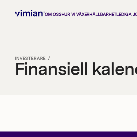
OM OSS
HUR VI VÄXER
HÅLLBARHET
LEDIGA J
Om oss
INVESTERARE
/
Finansiell kale
Hur vi växer
Hållbarhet
Lediga jobb