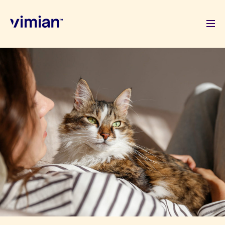
Om oss
Hur vi växer
Hållbarhet
Lediga jobb
Nyhetsrum