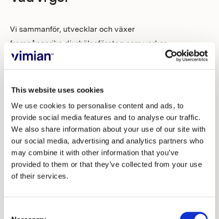
Vi sammanför, utvecklar och växer
framgångsrika djurhälsoföretag som verkar
i globala nischer där det finns medicinska
behov som inte är tillgodosedda och
potential för stark, uthållig tillväxt.
This website uses cookies
We use cookies to personalise content and ads, to
Genom att kombinera framåtblickande
provide social media features and to analyse our traffic.
We also share information about your use of our site with
utvecklingsinitiativ och sammanföra
our social media, advertising and analytics partners who
framstående företag gör Vimian
may combine it with other information that you’ve
marknadens mest innovativa produkter,
provided to them or that they’ve collected from your use
tjänster och behandlingar tillgängliga för
of their services.
fler veterinärer och djurägare.
Consent
HUR VI VÄXER