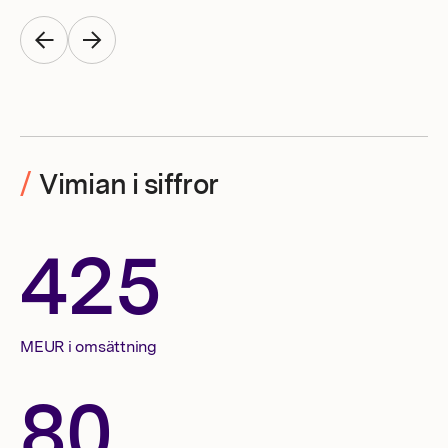
/
Vimian i siffror
425
MEUR i omsättning
80