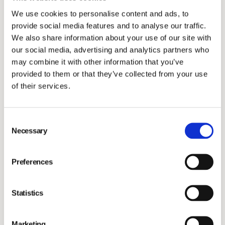
We use cookies to personalise content and ads, to
provide social media features and to analyse our traffic.
We also share information about your use of our site with
our social media, advertising and analytics partners who
may combine it with other information that you’ve
provided to them or that they’ve collected from your use
of their services.
Hållbarhet
Consent
Necessary
Selection
Vimian arbetar strukturerat med hållbarhet
för att fånga och kapitalisera nya
Preferences
möjligheter samt minimera risker och
eventuella negativa effekter från vår
verksamhet. Vår hållbarhetsagenda är
Statistics
inriktad på människor, djur och miljö.
Marketing