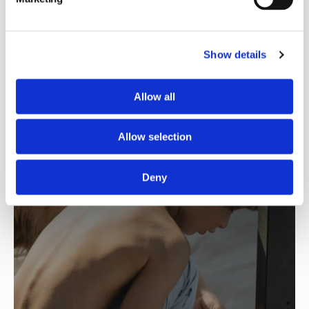
HÅLLBARHET
Show details
Allow all
Allow selection
Deny