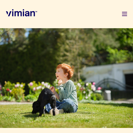
Om oss
Hur vi växer
Hållbarhet
Lediga jobb
Nyhetsrum