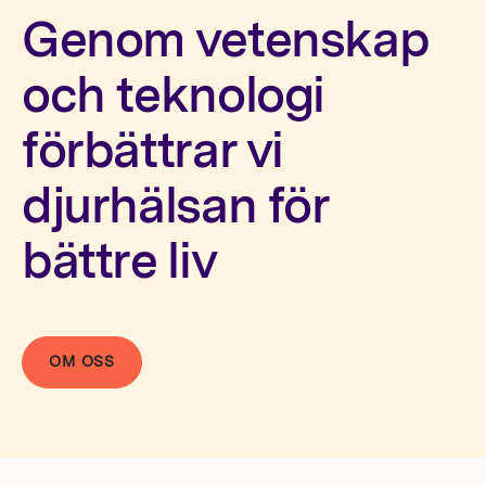
Investerare
Genom vetenskap
och teknologi
förbättrar vi
djurhälsan för
bättre liv
OM OSS