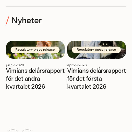
/
Nyheter
Regulatory press release
Regulatory press release
juli 17 2026
apr. 29 2026
ma
Vimians delårsrapport
Vimians delårsrapport
V
för det andra
för det första
Å
kvartalet 2026
kvartalet 2026
H
f