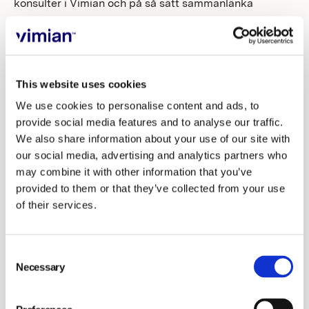
konsulter i Vimian och på så sätt sammanlänka
deltagarnas intressen med aktieägarnas. LTI 2022
kommer vara ett viktigt program för att Vimian ska
kunna attrahera, motivera och bibehålla de bästa
This website uses cookies
talangerna, något som är viktigt för att Vimian ska nå
långsiktig värdetillväxt för aktieägarna.
We use cookies to personalise content and ads, to
provide social media features and to analyse our traffic.
Emission, överlåtelse och fördelning av
We also share information about your use of our site with
our social media, advertising and analytics partners who
teckningsoptioner
may combine it with other information that you’ve
Styrelsen föreslår att årsstämman beslutar om
provided to them or that they’ve collected from your use
emission och överlåtelse av högst 5 800 000
of their services.
teckningsoptioner, innebärande en ökning av
aktiekapitalet, vid fullt utnyttjande, med högst 9 672,4
Consent
kronor. Varje teckningsoption berättigar till teckning av
Necessary
Selection
en (1) stamaktie. Teckningsoptionerna emitteras
vederlagsfritt till Vimian Group AB (publ) och sista dag