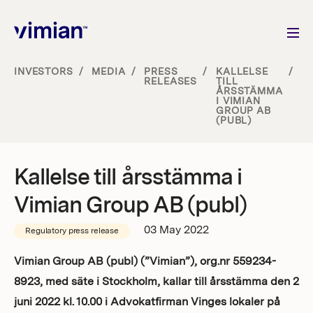
INVESTORS
/
MEDIA
/
PRESS
/
KALLELSE
/
RELEASES
TILL
ÅRSSTÄMMA
About us
I VIMIAN
GROUP AB
(PUBL)
How we grow
Kallelse till årsstämma i
Sustainability
Vimian Group AB (publ)
Jobs
03 May 2022
Regulatory press release
Vimian Group AB (publ) (”Vimian”), org.nr 559234-
8923, med säte i Stockholm, kallar till årsstämma den 2
Newsroom
juni 2022 kl. 10.00 i Advokatfirman Vinges lokaler på