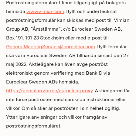
Poströstningsformuläret finns tillgängligt på bolagets
hemsida
www.vimian.com
. Ifyllt och undertecknat
poströstningsformulär kan skickas med post till Vimian
Group AB, ”Årsstämma”, c/o Euroclear Sweden AB,
Box 191, 101 23 Stockholm eller med e-post till
GeneralMeetingService@euroclear.com
. Ifyllt formulär
ska vara Euroclear Sweden AB tillhanda senast den 27
maj 2022. Aktieägare kan även avge poströst
elektroniskt genom verifiering med BankID via
Euroclear Sweden ABs hemsida,
https://anmalan.vpc.se/euroclearproxy
. Aktieägaren får
inte förse poströsten med särskilda instruktioner eller
villkor. Om så sker är poströsten i sin helhet ogiltig.
Ytterligare anvisningar och villkor framgår av
poströstningsformuläret.